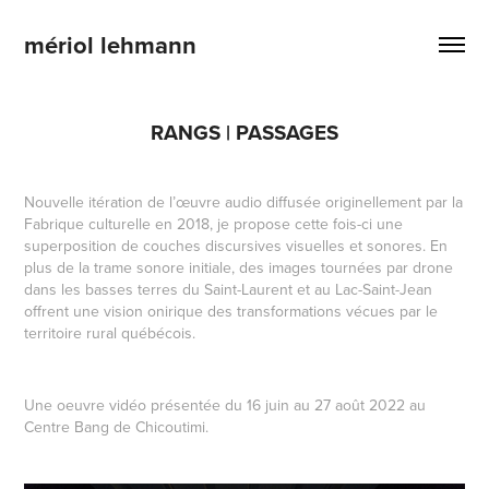
mériol lehmann
RANGS | PASSAGES
Nouvelle itération de l’œuvre audio diffusée originellement par la
Fabrique culturelle en 2018, je propose cette fois-ci une
superposition de couches discursives visuelles et sonores. En
plus de la trame sonore initiale, des images tournées par drone
dans les basses terres du Saint-Laurent et au Lac-Saint-Jean
offrent une vision onirique des transformations vécues par le
territoire rural québécois.
Une oeuvre vidéo présentée du 16 juin au 27 août 2022 au
Centre Bang
de Chicoutimi.